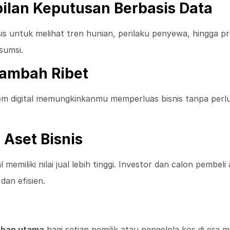
lan Keputusan Berbasis Data
is untuk melihat tren hunian, perilaku penyewa, hingga pr
sumsi.
 Tambah Ribet
tem digital memungkinkanmu memperluas bisnis tanpa per
 Aset Bisnis
memiliki nilai jual lebih tinggi. Investor dan calon pembel
an efisien.
uhan utama
bagi setiap pemilik atau pengelola kos di era